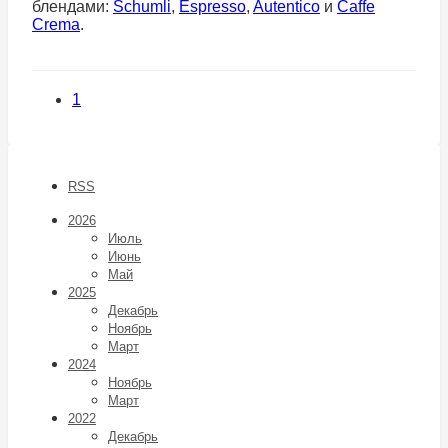
блендами:
Schumli
,
Espresso
,
Autentico
и
Caffe
Crema
.
1
RSS
2026
Июль
Июнь
Май
2025
Декабрь
Ноябрь
Март
2024
Ноябрь
Март
2022
Декабрь