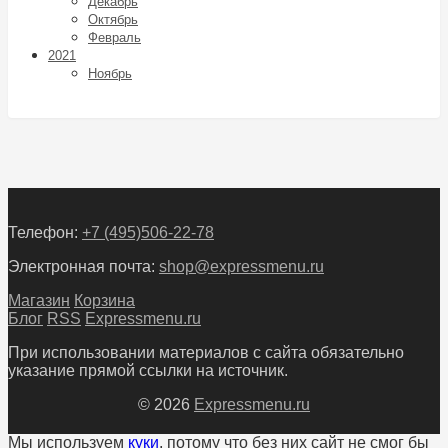
Декабрь
Октябрь
Февраль
2021
Ноябрь
Телефон:
+7 (495)506-22-78
Электронная почта:
shop@expressmenu.ru
Магазин
Корзина
Блог
RSS
Expressmenu.ru
При использовании материалов с сайта обязательно
указание прямой ссылки на источник.
© 2026
Expressmenu.ru
Мы используем
куки
, потому что без них сайт не смог бы