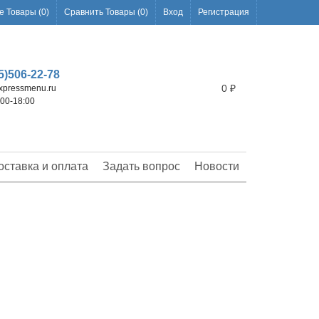
 Товары (
0
)
Сравнить Товары (
0
)
Вход
Регистрация
5)506-22-78
0
₽
pressmenu.ru
:00-18:00
оставка и оплата
Задать вопрос
Новости