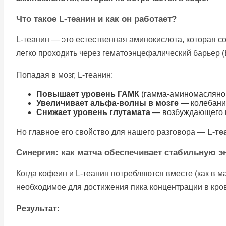
Что такое L-теанин и как он работает?
L-теанин — это естественная аминокислота, которая со
легко проходить через гематоэнцефалический барьер 
Попадая в мозг, L-теанин:
Повышает уровень ГАМК
(гамма-аминомасляной
Увеличивает альфа-волны в мозге
— колебания
Снижает уровень глутамата
— возбуждающего н
Но главное его свойство для нашего разговора —
L-те
Синергия: как матча обеспечивает стабильную э
Когда кофеин и L-теанин потребляются вместе (как в м
необходимое для достижения пика концентрации в кро
Результат: