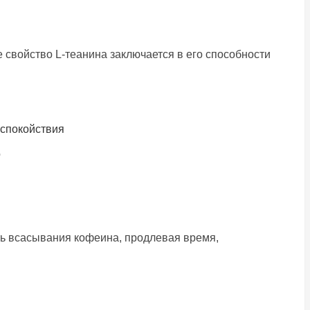
е свойство L-теанина заключается в его способности
 спокойствия
о
сть всасывания кофеина, продлевая время,