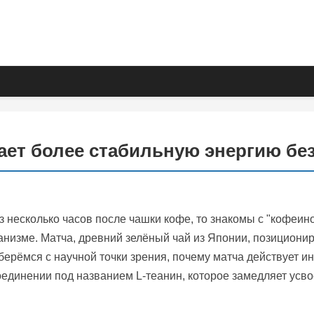
дает более стабильную энергию бе
з несколько часов после чашки кофе, то знакомы с "кофеин
ганизме. Матча, древний зелёный чай из Японии, позицион
зберёмся с научной точки зрения, почему матча действует и
соединении под названием L-теанин, которое замедляет ус