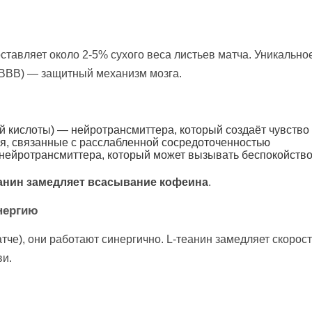
ставляет около 2-5% сухого веса листьев матча. Уникально
(BBB) — защитный механизм мозга.
 кислоты) — нейротрансмиттера, который создаёт чувство
, связанные с расслабленной сосредоточенностью
ейротрансмиттера, который может вызывать беспокойств
анин замедляет всасывание кофеина
.
нергию
атче), они работают синергично. L-теанин замедляет скоро
ви.