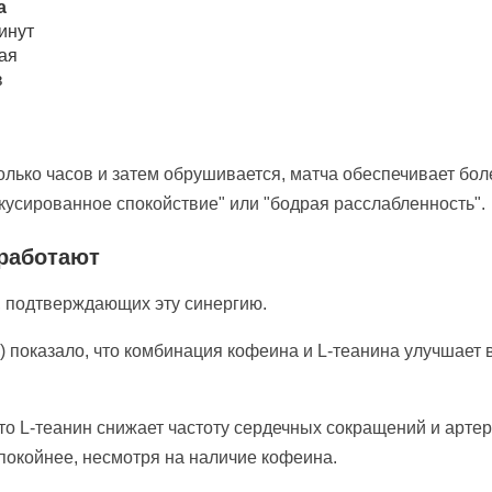
а
инут
ая
в
колько часов и затем обрушивается, матча обеспечивает б
кусированное спокойствие" или "бодрая расслабленность".
 работают
, подтверждающих эту синергию.
) показало, что комбинация кофеина и L-теанина улучшае
что L-теанин снижает частоту сердечных сокращений и арт
спокойнее, несмотря на наличие кофеина.