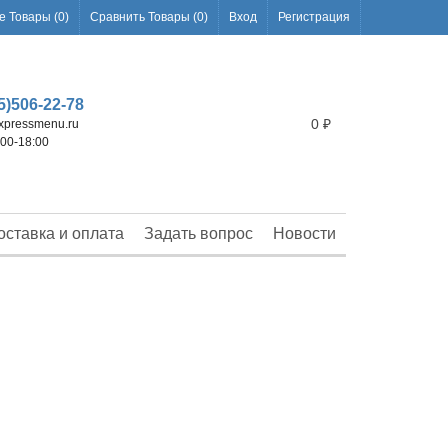
 Товары (
0
)
Сравнить Товары (
0
)
Вход
Регистрация
5)506-22-78
0
₽
pressmenu.ru
:00-18:00
оставка и оплата
Задать вопрос
Новости